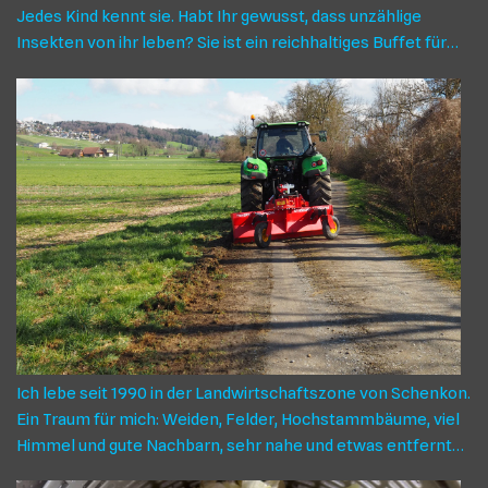
Jedes Kind kennt sie. Habt Ihr gewusst, dass unzählige
Insekten von ihr leben? Sie ist ein reichhaltiges Buffet für
Wildbienen, Schmetterlinge, Schwebefliegen, Hummeln und
Käfer. Es lohnt sich ich, ihr im Garten einen Platz zu geben
und ihr diesen zu lassen, bis sie verblüht. In jeder
Lebensphase ist sie für die Insekten wichtig – die Margerite.
BERICHT EINES KOSTENLOSEN G(A)RTEN-COACHINGS AUF
DEM TANNBERG, geführt von Roger Eggenschwiler,
begleitet und dokumentiert von Marianne Steiner Blumen-
und Gras Die Besichtigung des Umschwungs von Robert Muri
in Tann begann mit den Margeriten auf einem Blätz
ungemähter Wiese. Früher sagte man, das sei eine
ungepflegte Ecke, heute ist klar, dieses Stück Land ist
ökologisch wertvoll, nicht nur wegen den Margeriten. Es ist
die Vielfalt der Pflanzen, die es ausmacht: Blühende Gräser,
Ich lebe seit 1990 in der Landwirtschaftszone von Schenkon.
Witwenblumen, wilde Rüebli, Schafgarben, Kleearten,
Ein Traum für mich: Weiden, Felder, Hochstammbäume, viel
Wiesensalbei, Flockenblumen. Ruderalflur mit Wildstauden
Himmel und gute Nachbarn, sehr nahe und etwas entfernter
Ein paar Schritte weiter wächst es nur spärlich: Eine Kamille,
gelegen. Die Strassen, die zur Bewirtschaftung der Felder
Gräser, Hornklee. Da stand früher ein Container, berichtet