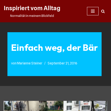
Inspiriert vom Alltag
Zum
Normalität in meinem Blickfeld
Inhalt
springen
Einfach weg, der Bär
von
Marianne Steiner
September 21, 2016