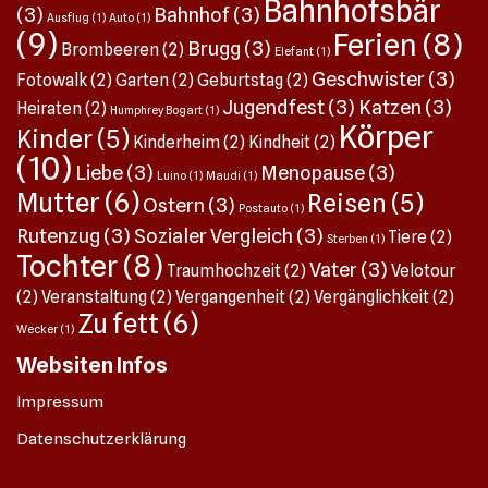
Bahnhofsbär
(3)
Bahnhof
(3)
den Newsletter des BBZ (Berufsbildungszentrum) Natur und
Ausflug
(1)
Auto
(1)
(9)
Ferien
(8)
Brugg
(3)
Ernährung Hohenrain. Das erste Weiterbildungsangebot
Brombeeren
(2)
Elefant
(1)
lautet: Mäusekurs! Wow, kann das ein Zufall sein? Und, der
Geschwister
(3)
Fotowalk
(2)
Garten
(2)
Geburtstag
(2)
Kurs ist bald, am 4. November, ich muss also nicht noch
Jugendfest
(3)
Katzen
(3)
Heiraten
(2)
Humphrey Bogart
(1)
lange warten – bin mittlerweile schon angemeldet.
Körper
Kinder
(5)
Kinderheim
(2)
Kindheit
(2)
Mäusezyklus – aha! Mäusekurs – Bekämpfungsstrategien
(10)
Liebe
(3)
Menopause
(3)
gegen Feld- und Wühlmäuse Mäusezyklus Mäuse
Luino
(1)
Maudi
(1)
Mutter
(6)
Reisen
(5)
Ostern
(3)
bekämpfung praktische Übung Topcat-Fallen Theorie und
Postauto
(1)
Praxis: Biologie der Mäuse, Bekämpfungsstrategien,
Rutenzug
(3)
Sozialer Vergleich
(3)
Tiere
(2)
Sterben
(1)
praktische Anleitung auf dem Feld Das klingt an bei mir,
Tochter
(8)
Vater
(3)
Traumhochzeit
(2)
Velotour
insbesondere der Mäusezyklus. Es ist nicht so, dass ich
(2)
Veranstaltung
(2)
Vergangenheit
(2)
Vergänglichkeit
(2)
einfach tatenlos dem Treiben dieser Nager zusah. Ich habe
Zu fett
(6)
Wecker
(1)
2023 rund 110 Mäuse in meinem Garten gefangen und
getötet – ja, mit der Falle, Topcat eben. Topcat – hab’s
Websiten Infos
unseren zwei Maudis nicht unter die Nase gerieben, sie sind
Impressum
in vielen Hinsichten auch top. Ich serviere ihnen jeweils die
Mausis, wenn sie da sind, ansonsten gehen sie an die
Datenschutzerklärung
Konkurrenz, die Krähen. 2024 und 2025 war meine Beute