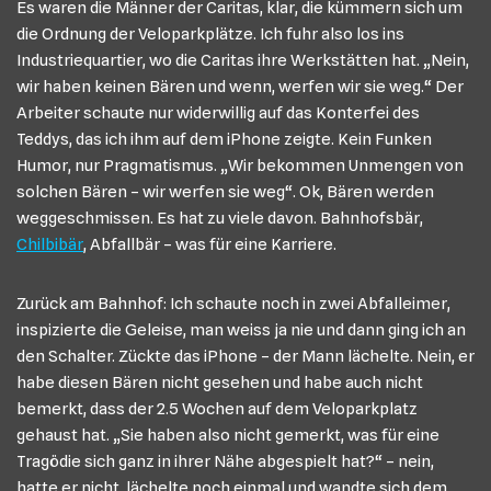
Es waren die Männer der Caritas, klar, die kümmern sich um
die Ordnung der Veloparkplätze. Ich fuhr also los ins
Industriequartier, wo die Caritas ihre Werkstätten hat. „Nein,
wir haben keinen Bären und wenn, werfen wir sie weg.“ Der
Arbeiter schaute nur widerwillig auf das Konterfei des
Teddys, das ich ihm auf dem iPhone zeigte. Kein Funken
Humor, nur Pragmatismus. „Wir bekommen Unmengen von
solchen Bären – wir werfen sie weg“. Ok, Bären werden
weggeschmissen. Es hat zu viele davon. Bahnhofsbär,
Chilbibär
, Abfallbär – was für eine Karriere.
Zurück am Bahnhof: Ich schaute noch in zwei Abfalleimer,
inspizierte die Geleise, man weiss ja nie und dann ging ich an
den Schalter. Zückte das iPhone – der Mann lächelte. Nein, er
habe diesen Bären nicht gesehen und habe auch nicht
bemerkt, dass der 2.5 Wochen auf dem Veloparkplatz
gehaust hat. „Sie haben also nicht gemerkt, was für eine
Tragödie sich ganz in ihrer Nähe abgespielt hat?“ – nein,
hatte er nicht, lächelte noch einmal und wandte sich dem