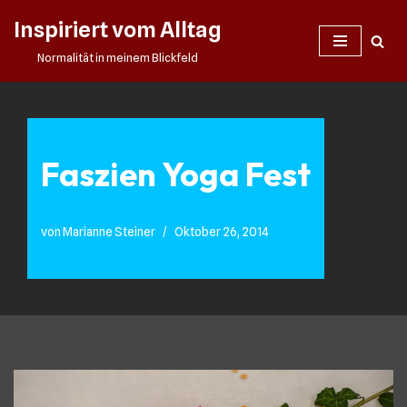
Inspiriert vom Alltag
Zum
Normalität in meinem Blickfeld
Inhalt
springen
Faszien Yoga Fest
von
Marianne Steiner
Oktober 26, 2014