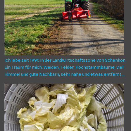
BERICHT EINES KOSTENLOSEN G(A)RTEN-COACHINGS AUF
DEM TANNBERG, geführt von Roger Eggenschwiler,
begleitet und dokumentiert von Marianne Steiner Blumen-
und Gras Die Besichtigung des Umschwungs von Robert Muri
in Tann begann mit den Margeriten auf einem Blätz
ungemähter Wiese. Früher sagte man, das sei eine
ungepflegte Ecke, heute ist klar, dieses Stück Land ist
ökologisch wertvoll, nicht nur wegen den Margeriten. Es ist
die Vielfalt der Pflanzen, die es ausmacht: Blühende Gräser,
Ich lebe seit 1990 in der Landwirtschaftszone von Schenkon.
Witwenblumen, wilde Rüebli, Schafgarben, Kleearten,
Ein Traum für mich: Weiden, Felder, Hochstammbäume, viel
Wiesensalbei, Flockenblumen. Ruderalflur mit Wildstauden
Himmel und gute Nachbarn, sehr nahe und etwas entfernter
Ein paar Schritte weiter wächst es nur spärlich: Eine Kamille,
gelegen. Die Strassen, die zur Bewirtschaftung der Felder
Gräser, Hornklee. Da stand früher ein Container, berichtet
gebaut wurden, verbinden uns alle. Alle, dass sind wir, die
Robert Muri. Der Boden ist karg. Ideal für eine Ruderalfläche
Land an den Strassen haben – Landwirtsschaftsland
mit Pionierpflanzen, wie sie in Kiesgruben wachsen. Diese
wohlverstanden, Land, welches bearbeitet wird. Ich bin
Fläche kann mit Wandkies oder Grubensand aufgewertet
durch die Strassen und viele Begegnungen im Alltag auch mit
und mit Wildstauden bepflanzt werden: Weidenblättriges
Arnolds verbunden und: Sie haben unseren Superkater Smo
Ochsenauge, FeldThymian, Natternkopf, wilde Karde,
grossgezogen, 12 Wochen lang, danach hat das Zepter bei
Muskateller Salbei. Die Samen dazu lassen sich gut in der
uns übernommen. Ich habe von Arnolds ein Portrait