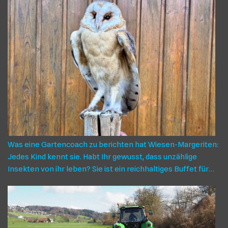
Was eine Gartencoach zu berichten hat Wiesen-Margeriten:
Jedes Kind kennt sie. Habt Ihr gewusst, dass unzählige
Insekten von ihr leben? Sie ist ein reichhaltiges Buffet für
Wildbienen, Schmetterlinge, Schwebefliegen, Hummeln und
Käfer. Es lohnt sich ich, ihr im Garten einen Platz zu geben
und ihr diesen zu lassen, bis sie verblüht. In jeder
Lebensphase ist sie für die Insekten wichtig – die Margerite.