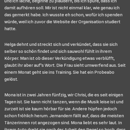
und ich lache, beginne zu plaudern, bis ich spüre, dass ich
damit aufhören soll. Mir ist nicht einmal klar, wie genau ich
das gemerkt habe. Ich wusste eh schon, wofür ich spenden
würde, weil ich zuvor die Website der Organisation studiert
hatte.
Helga dehnt und streckt sich und verkündet, dass sie sich
selber so schön findet und sich sauwohl fühlt in ihrem
Körper. Man ist ob dieser Verkündigung etwas verblüfft,
glaubt ihr aber auf’s Wort. Die Frau sieht umwerfend aus. Seit
einem Monat geht sie ins Training. Sie hat ein Probeabo
gelöst.
Mona ist in zwei Jahren fünfzig, wir Chrisi, die es seit einigen
Tagen ist. Sie kann nicht tanzen, wenn die Musik leise ist und
zurzeit ist sie kaum hörbar für sie. Andere hüpfen jedoch
schon fröhlich herum. Jemandem fällt auf, dass die meisten
Tänzerinnen rot angezogen sind. Mona liebt es sehr laut. In
ihrem Auto dreht sie nach der Arbeit den Pegel so hoch, dass