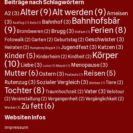
Beiträge nach Schlagwörtern
heraus. Sie knabbern an den Wurzeln und: Sie tun es immer
noch, wie ich heute früh feststellen musste. Die Rettung
Alter
(9)
Alt werden
(9)
A2
(3)
Ameisen
naht Kurz nach meiner erniedrigenden Entdeckung öffne ich
Bahnhofsbär
(3)
Bahnhof
(3)
den Newsletter des BBZ (Berufsbildungszentrum) Natur und
Ausflug
(1)
Auto
(1)
(9)
Ferien
(8)
Brugg
(3)
Ernährung Hohenrain. Das erste Weiterbildungsangebot
Brombeeren
(2)
Elefant
(1)
lautet: Mäusekurs! Wow, kann das ein Zufall sein? Und, der
Geschwister
(3)
Fotowalk
(2)
Garten
(2)
Geburtstag
(2)
Kurs ist bald, am 4. November, ich muss also nicht noch
Jugendfest
(3)
Katzen
(3)
Heiraten
(2)
Humphrey Bogart
(1)
lange warten – bin mittlerweile schon angemeldet.
Körper
Kinder
(5)
Kinderheim
(2)
Kindheit
(2)
Mäusezyklus – aha! Mäusekurs – Bekämpfungsstrategien
(10)
Liebe
(3)
Menopause
(3)
gegen Feld- und Wühlmäuse Mäusezyklus Mäuse
Luino
(1)
Maudi
(1)
Mutter
(6)
Reisen
(5)
Ostern
(3)
bekämpfung praktische Übung Topcat-Fallen Theorie und
Postauto
(1)
Praxis: Biologie der Mäuse, Bekämpfungsstrategien,
Rutenzug
(3)
Sozialer Vergleich
(3)
Tiere
(2)
Sterben
(1)
praktische Anleitung auf dem Feld Das klingt an bei mir,
Tochter
(8)
Vater
(3)
Traumhochzeit
(2)
Velotour
insbesondere der Mäusezyklus. Es ist nicht so, dass ich
(2)
Veranstaltung
(2)
Vergangenheit
(2)
Vergänglichkeit
(2)
einfach tatenlos dem Treiben dieser Nager zusah. Ich habe
Zu fett
(6)
Wecker
(1)
2023 rund 110 Mäuse in meinem Garten gefangen und
getötet – ja, mit der Falle, Topcat eben. Topcat – hab’s
Websiten Infos
unseren zwei Maudis nicht unter die Nase gerieben, sie sind
Impressum
in vielen Hinsichten auch top. Ich serviere ihnen jeweils die