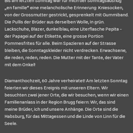
Bis am letzten Sonntag war für mich der Sonntagsausflug
„en famille“ eine melancholische Erinnerung: Kniesocken,
von der Grossmutter gestrickt, gesprenkelt mit Gummiband.
Die Pullis der Brüder aus derselben Wolle, in grün.
Lackschuhe, Blazer, dunkelblau, eine Literflasche Pepita –
der Papagei auf der Etikette, eine grosse Portion
Pommesfrites für alle. Beim Spazieren auf der Strasse
bleiben, die Sonntagskleider nicht verdrecken. Erwachsene,
die reden, reden, reden. Die Mutter mit der Tante, der Vater
mit dem Onkel!
Diamanthochzeit, 60 Jahre verheiratet! Am letzten Sonntag
feierten wir dieses Ereignis mit unseren Eltern. Wir
besuchten zwei jener Orte, die wir besuchen, wenn wir einen
Familienanlass in der Region Brugg feiern: Wir, das sind
meine Brüder, ich und unsere Anhänge. Die Orte sind die
Habsburg, für das Mittagessen und die Linde von Linn für die
Seele.