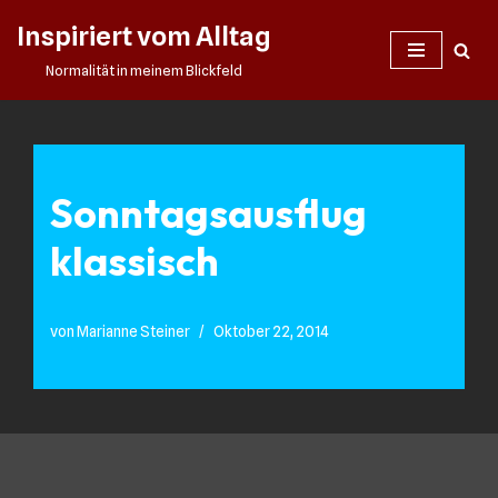
Inspiriert vom Alltag
Zum
Normalität in meinem Blickfeld
Inhalt
springen
Sonntagsausflug
klassisch
von
Marianne Steiner
Oktober 22, 2014