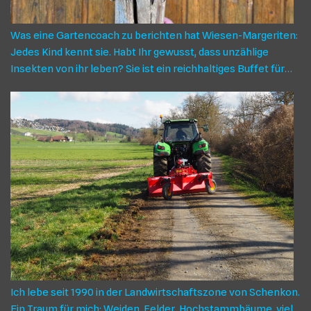
Was eine Gartencoach zu berichten hat Wiesen-Margeriten:
Jedes Kind kennt sie. Habt Ihr gewusst, dass unzählige
Insekten von ihr leben? Sie ist ein reichhaltiges Buffet für
Wildbienen, Schmetterlinge, Schwebefliegen, Hummeln und
Käfer. Es lohnt sich ich, ihr im Garten einen Platz zu geben
und ihr diesen zu lassen, bis sie verblüht. In jeder
Lebensphase ist sie für die Insekten wichtig – die Margerite.
BERICHT EINES KOSTENLOSEN G(A)RTEN-COACHINGS AUF
DEM TANNBERG, geführt von Roger Eggenschwiler,
begleitet und dokumentiert von Marianne Steiner Blumen-
und Gras Die Besichtigung des Umschwungs von Robert Muri
in Tann begann mit den Margeriten auf einem Blätz
ungemähter Wiese. Früher sagte man, das sei eine
ungepflegte Ecke, heute ist klar, dieses Stück Land ist
ökologisch wertvoll, nicht nur wegen den Margeriten. Es ist
die Vielfalt der Pflanzen, die es ausmacht: Blühende Gräser,
Ich lebe seit 1990 in der Landwirtschaftszone von Schenkon.
Witwenblumen, wilde Rüebli, Schafgarben, Kleearten,
Ein Traum für mich: Weiden, Felder, Hochstammbäume, viel