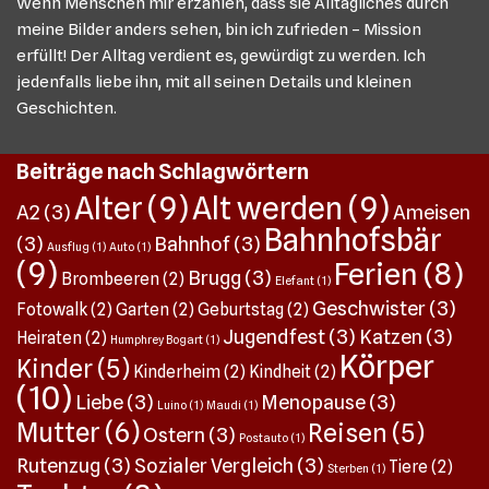
Wenn Menschen mir erzählen, dass sie Alltägliches durch
meine Bilder anders sehen, bin ich zufrieden – Mission
erfüllt! Der Alltag verdient es, gewürdigt zu werden. Ich
jedenfalls liebe ihn, mit all seinen Details und kleinen
Geschichten.
Beiträge nach Schlagwörtern
Alter
(9)
Alt werden
(9)
A2
(3)
Ameisen
Bahnhofsbär
(3)
Bahnhof
(3)
Ausflug
(1)
Auto
(1)
(9)
Ferien
(8)
Brugg
(3)
Brombeeren
(2)
Elefant
(1)
Geschwister
(3)
Fotowalk
(2)
Garten
(2)
Geburtstag
(2)
Jugendfest
(3)
Katzen
(3)
Heiraten
(2)
Humphrey Bogart
(1)
Körper
Kinder
(5)
Kinderheim
(2)
Kindheit
(2)
(10)
Liebe
(3)
Menopause
(3)
Luino
(1)
Maudi
(1)
Mutter
(6)
Reisen
(5)
Ostern
(3)
Postauto
(1)
Rutenzug
(3)
Sozialer Vergleich
(3)
Tiere
(2)
Sterben
(1)