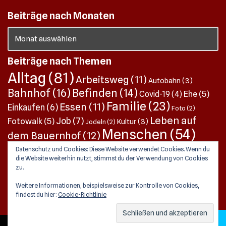
Beiträge nach Monaten
Beiträge nach Themen
Alltag
(81)
Arbeitsweg
(11)
Autobahn
(3)
Bahnhof
(16)
Befinden
(14)
Ehe
(5)
Covid-19
(4)
Familie
(23)
Essen
(11)
Einkaufen
(6)
Foto
(2)
Leben auf
Job
(7)
Fotowalk
(5)
Kultur
(3)
Jodeln
(2)
Menschen
(54)
dem Bauernhof
(12)
Pendeln
(13)
Pensionierung
(8)
Music
(6)
Datenschutz und Cookies: Diese Website verwendet Cookies. Wenn du
Perspektive
die Website weiterhin nutzt, stimmst du der Verwendung von Cookies
Quergedanken
(25)
SBB
(3)
Postauto
(2)
Alltag
(1)
zu.
Tochter
Schwester sein
(4)
Sonntagsbruch im Steinerhof
(1)
Weitere Informationen, beispielsweise zur Kontrolle von Cookies,
sein
(22)
Unterwegs
(10)
Velo
(4)
Traditionen
(3)
findest du hier:
Cookie-Richtlinie
Weihnachen
(3)
Video
(2)
Wissen
(2)
Verein
(1)
© Marianne Steiner 2026