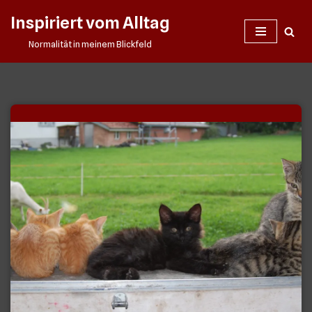
Inspiriert vom Alltag
Zum
Normalität in meinem Blickfeld
Inhalt
springen