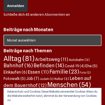
Anmelden
Schließe dich 45 anderen Abonnenten an
Beiträge nach Monaten
Beiträge nach Themen
Alltag
(81)
Arbeitsweg
(11)
Autobahn
(3)
Bahnhof
(16)
Befinden
(14)
Ehe
(5)
Covid-19
(4)
Familie
(23)
Essen
(11)
Einkaufen
(6)
Foto
(2)
Leben auf
Job
(7)
Fotowalk
(5)
Kultur
(3)
Jodeln
(2)
Menschen
(54)
dem Bauernhof
(12)
Pendeln
(13)
Pensionierung
(8)
Music
(6)
Datenschutz und Cookies: Diese Website verwendet Cookies. Wenn du
Perspektive
die Website weiterhin nutzt, stimmst du der Verwendung von Cookies
Quergedanken
(25)
SBB
(3)
Postauto
(2)
Alltag
(1)
zu.
Tochter