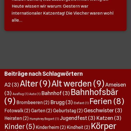
Heute wissen wir warum: Gestern war
internationaler Katzentag! Die Viecher waren wohl
alle…
Beiträge nach Schlagwörtern
Alter
(9)
Alt werden
(9)
A2
(3)
Ameisen
Bahnhofsbär
(3)
Bahnhof
(3)
Ausflug
(1)
Auto
(1)
(9)
Ferien
(8)
Brugg
(3)
Brombeeren
(2)
Elefant
(1)
Geschwister
(3)
Fotowalk
(2)
Garten
(2)
Geburtstag
(2)
Jugendfest
(3)
Katzen
(3)
Heiraten
(2)
Humphrey Bogart
(1)
Körper
Kinder
(5)
Kinderheim
(2)
Kindheit
(2)