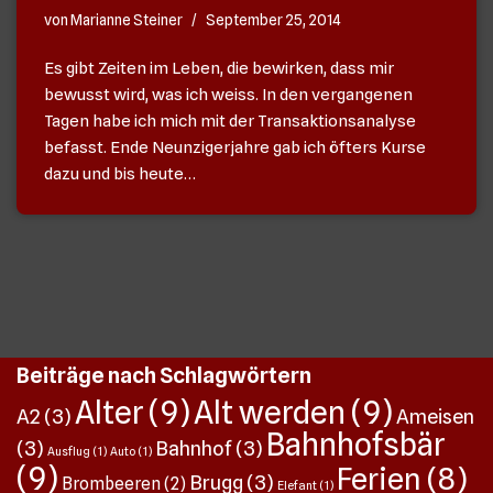
von
Marianne Steiner
September 25, 2014
Es gibt Zeiten im Leben, die bewirken, dass mir
bewusst wird, was ich weiss. In den vergangenen
Tagen habe ich mich mit der Transaktionsanalyse
befasst. Ende Neunzigerjahre gab ich öfters Kurse
dazu und bis heute…
Beiträge nach Schlagwörtern
Alter
(9)
Alt werden
(9)
A2
(3)
Ameisen
Bahnhofsbär
(3)
Bahnhof
(3)
Ausflug
(1)
Auto
(1)
(9)
Ferien
(8)
Brugg
(3)
Brombeeren
(2)
Elefant
(1)