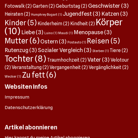
Geschwister
(3)
Fotowalk
(2)
Garten
(2)
Geburtstag
(2)
Jugendfest
(3)
Katzen
(3)
Heiraten
(2)
Humphrey Bogart
(1)
Körper
Kinder
(5)
Kinderheim
(2)
Kindheit
(2)
(10)
Liebe
(3)
Menopause
(3)
Luino
(1)
Maudi
(1)
Mutter
(6)
Reisen
(5)
Ostern
(3)
Postauto
(1)
Rutenzug
(3)
Sozialer Vergleich
(3)
Tiere
(2)
Sterben
(1)
Tochter
(8)
Vater
(3)
Traumhochzeit
(2)
Velotour
(2)
Veranstaltung
(2)
Vergangenheit
(2)
Vergänglichkeit
(2)
Zu fett
(6)
Wecker
(1)
Websiten Infos
Impressum
Datenschutzerklärung
Artikel abonnieren
Hier kannst du meine Artikel abonnieren.