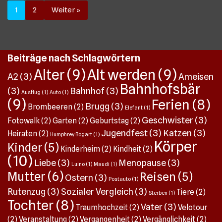
1
2
Weiter »
Beiträge nach Schlagwörtern
Alter
(9)
Alt werden
(9)
A2
(3)
Ameisen
Bahnhofsbär
(3)
Bahnhof
(3)
Ausflug
(1)
Auto
(1)
(9)
Ferien
(8)
Brugg
(3)
Brombeeren
(2)
Elefant
(1)
Geschwister
(3)
Fotowalk
(2)
Garten
(2)
Geburtstag
(2)
Jugendfest
(3)
Katzen
(3)
Heiraten
(2)
Humphrey Bogart
(1)
Körper
Kinder
(5)
Kinderheim
(2)
Kindheit
(2)
(10)
Liebe
(3)
Menopause
(3)
Luino
(1)
Maudi
(1)
Mutter
(6)
Reisen
(5)
Ostern
(3)
Postauto
(1)
Rutenzug
(3)
Sozialer Vergleich
(3)
Tiere
(2)
Sterben
(1)
Tochter
(8)
Vater
(3)
Traumhochzeit
(2)
Velotour
(2)
Veranstaltung
(2)
Vergangenheit
(2)
Vergänglichkeit
(2)