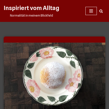
Inspiriert vom Alltag
Zum
Normalität in meinem Blickfeld
Inhalt
springen