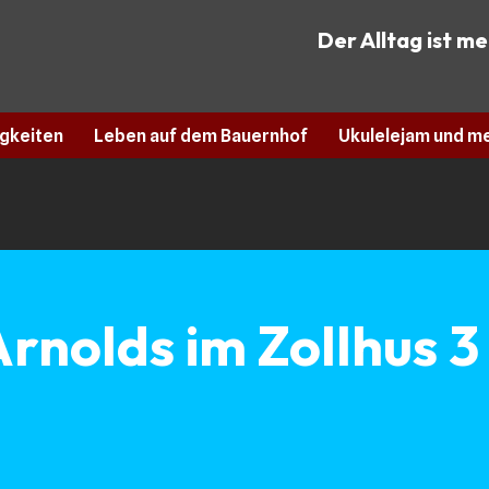
Der Alltag ist m
gkeiten
Leben auf dem Bauernhof
Ukulelejam und m
rnolds im Zollhus 3