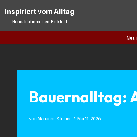
Inspiriert vom Alltag
Zum
Normalität in meinem Blickfeld
Inhalt
springen
Neui
Bauernalltag: A
von
Marianne Steiner
Mai 11, 2026